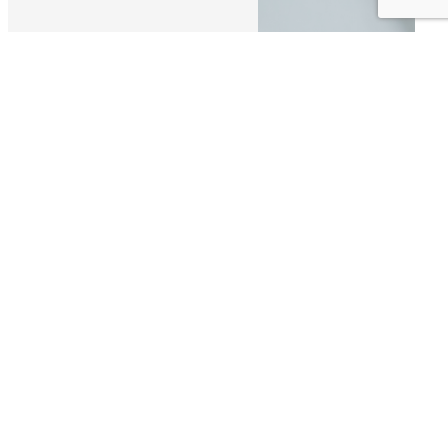
CLAIR DE
LUNE
Salon de beauté à Champlitte
 propose ses services en
Salon de beauté
, si vous
ise usant d’une expérience et d’un savoir-faire de
 oeuvre pour vous satisfaire. Nous vous