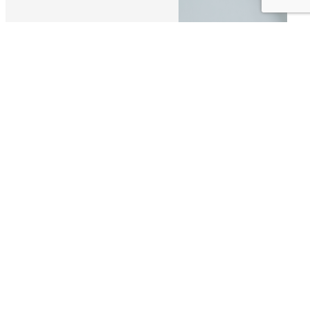
CLAIR DE
LUNE
Institut de beauté à Champlitte
 propose ses services en
Institut de beauté
, si vous
ise usant d’une expérience et d’un savoir-faire de
 oeuvre pour vous satisfaire. Nous vous