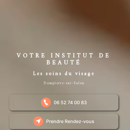
VOTRE INSTITUT DE
BEAUTÉ
Les soins du visage
Dampierre-sur-Salon
06 52 74 00 83
Prendre Rendez-vous