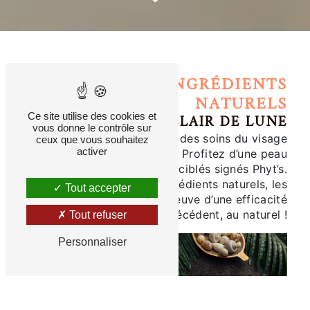
100% D' INGRÉDIENTS
NATURELS
CLAIR DE LUNE
Ce site utilise des cookies et
vous donne le contrôle sur
Clair de Lune vous propose des soins du visage
ceux que vous souhaitez
activer
selon votre type de peau. Profitez d’une peau
éclatante grâce à des soins ciblés signés Phyt’s.
Formulés avec 100% d’ingrédients naturels, les
Tout accepter
cosmétiques Phyts font preuve d’une efficacité
sans précédent, au naturel !
Tout refuser
Personnaliser